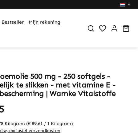
Bestseller
Mijn rekening
You have 0 wi
Sho
loemolie 500 mg - 250 softgels -
ijk te slikken - met vitamine E -
lbescherming | Warnke Vitalstoffe
5
78 Kilogram
(€ 89,61 / 1 Kilogram)
 btw, exclusief verzendkosten