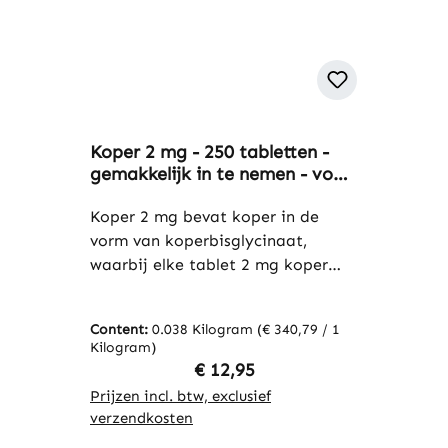
Koper 2 mg - 250 tabletten -
gemakkelijk in te nemen - voor
immuunsysteem, pigmentatie
van haar en huid,
Koper 2 mg bevat koper in de
celbescherming en meer -
vorm van koperbisglycinaat,
vegan | Warnke Vitalstoffe
waarbij elke tablet 2 mg koper
levert. De verpakking bevat 250
tabletten, wat zorgt voor een
Content:
0.038 Kilogram
(€ 340,79 / 1
langdurige voorraad. Koper is een
Kilogram)
essentieel sporenelement dat in
Regular price:
€ 12,95
veel voedingsmiddelen voorkomt.
Prijzen incl. btw, exclusief
De tabletten zijn praktisch en
verzendkosten
eenvoudig te doseren, waardoor