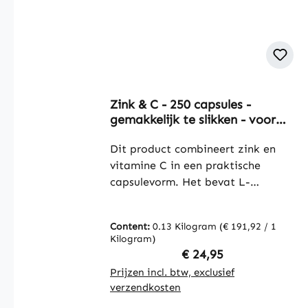
Zink & C - 250 capsules -
gemakkelijk te slikken - voor
immuunsysteem,
collageenvorming en meer -
Dit product combineert zink en
vegan | Warnke Vitalstoffe
vitamine C in een praktische
capsulevorm. Het bevat L-
ascorbinezuur (vitamine C) evenals
zinksulfaat (22,5% zink) en is
Content:
0.13 Kilogram
(€ 191,92 / 1
samengesteld met microkristallijne
Kilogram)
cellulose als vulstof. Daarnaast
Regular price:
€ 24,95
bevat het L-leucine en
Prijzen incl. btw, exclusief
katoenzaadolie. De
verzendkosten
capsuleomhulsel bestaat uit