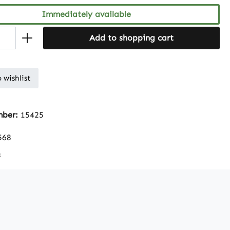
Immediately available
Add to shopping cart
 wishlist
mber:
15425
568
s