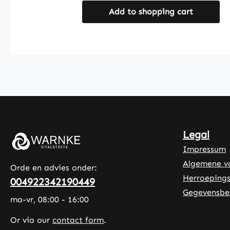
hydroxypropylmethylcellulose. Met
Add to shopping cart
250 capsules per verpakking biedt
dit product een eenvoudige
manier om de inname van zink en
vitamine C aan te vullen. De
capsules zijn gemakkelijk te
doseren en ideaal voor regelmatig
gebruik. Warnke Vitalstoffe -
Duitse apotheekkwaliteit - Made
in Germany • 100% vegan •
Hoogwaardige
Legal
voedingssupplementen uit Duitse
Impressum
productie • Geproduceerd volgens
Algemene v
HACCP kwaliteits- en
Orde en advies onder:
hygiënenormen • Zonder
Herroepings
004922342190449
toevoegingen en kleurstoffen
Gegevensbe
ma-vr, 08:00 - 16:00
Ontdek de voordelen: Vitamine C
draagt bij aan het behoud van de
Or via our
contact form
.
normale werking van het