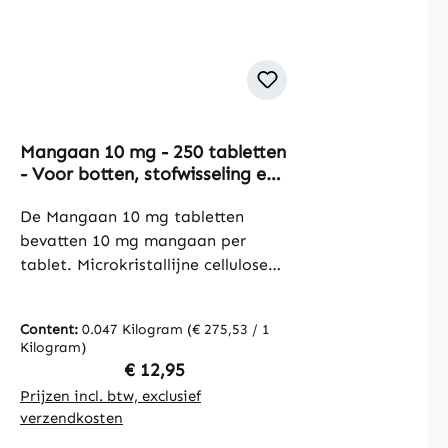
Mangaan 10 mg - 250 tabletten
- Voor botten, stofwisseling en
nog veel meer. | Warnke
Vitalstoffe
De Mangaan 10 mg tabletten
bevatten 10 mg mangaan per
tablet. Microkristallijne cellulose
wordt gebruikt als vulstof. De
tabletten bieden een praktische
Content:
0.047 Kilogram
(€ 275,53 / 1
manier om mangaan gericht in de
Kilogram)
dagelijkse voeding te integreren.
Regular price:
€ 12,95
De verpakking bevat 250
Prijzen incl. btw, exclusief
tabletten, die eenvoudig te
verzendkosten
doseren zijn en een langdurige en