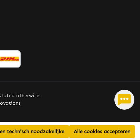
aan de bescherming van cellen
tegen oxidatieve stress. Let op:
Als fabrikant en distributeur van
voedingssupplementen mogen wij
geen verdere informatie
verstrekken over de werking van
voedingsstoffen. Voor meer
informatie raden wij aan
gespecialiseerde literatuur of
gespecialiseerde websites te
raadplegen voordat u een
bestelling plaatst.
 stated otherwise.
ovations
een technisch noodzakelijke
Alle cookies accepteren