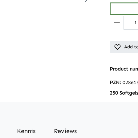
Add to
Product nu
PZN:
02861
250 Softgel
Kennis
Reviews