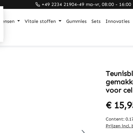
+49 2234 21904-49 ma-vr, 08:00 - 16:00
mensen
Vitale stoffen
Gummies
Sets
Innovaties
Teunisb
gemakkel
voor ce
€ 15,9
Content:
0.1
Prijzen incl.