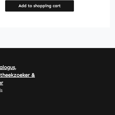
ongecompliceerde aanvulling van
Add to shopping cart
de dagelijkse voeding mogelijk
maken.Warnke Vitalstoffe –
Duitse apotheekkwaliteit – Made
in Germany• 100% vegan •
Hoogwaardige
voedingssupplementen uit Duitse
productie • Geproduceerd volgens
HACCP kwaliteits- en
hygiënenormen • Gluten-, lactose-
en fructosevrij • Zonder onnodige
alogus,
toevoegingen en kleurstoffen
theekzoeker &
Ontdek de voordelen: • Mangaan
r
draagt bij aan een normaal
energiemetabolisme. • Mangaan
is
draagt bij aan het behoud van
normale botten. • Mangaan draagt
bij aan de normale vorming van
bindweefsel. • Mangaan draagt bij