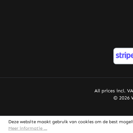
immuunsysteem tijdens en na
intensieve lichamelijke inspanning.
Vitamine C draagt bij aan de
normale vorming van collageen
voor de normale werking van huid,
tandvlees, botten, kraakbeen en
bloedvaten . Vitamine C draagt
bij aan een normaal
energiemetabolisme . Vitamine C
draagt bij aan de normale werking
van het zenuwstelsel . Vitamine C
draagt bij aan een normale
psychologische functie. Vitamine
All prices incl. V
C draagt bij aan de normale
© 2026 W
werking van het immuunsysteem .
Vitamine C draagt bij aan de
bescherming van cellen tegen
Deze website maakt gebruik van cookies om de best mogeli
oxidatieve stress. Vitamine C
Meer informatie ...