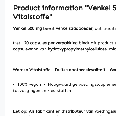
Product information "Venkel 
Vitalstoffe"
Venkel 500 mg
bevat
venkelzaadpoeder
, dat tradi
Met
120 capsules per verpakking
biedt dit product 
capsulewand
van
hydroxypropylmethylcellulose
,
mic
Warnke Vitalstoffe - Duitse apotheekkwaliteit - Ge
•
100% vegan
•
Hoogwaardige voedingssupplement
toevoegingen en kleurstoffen
Let op: Als fabrikant en distributeur van voeding