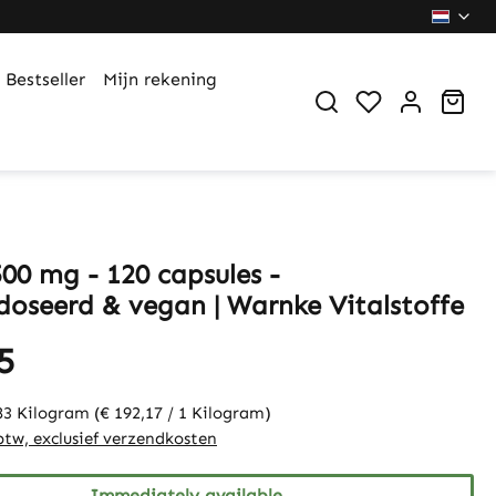
Bestseller
Mijn rekening
You have 0 wi
Sho
00 mg - 120 capsules -
oseerd & vegan | Warnke Vitalstoffe
5
83 Kilogram
(€ 192,17 / 1 Kilogram)
 btw, exclusief verzendkosten
Immediately available