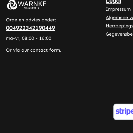
Legal
in Germany • Hoogwaardige
Impressum
voedingssupplementen uit Duitse
Algemene v
productie • Geproduceerd volgens
Orde en advies onder:
HACCP-kwaliteits- en
Herroepings
004922342190449
hygiënenormen • Zonder
Gegevensbe
ma-vr, 08:00 - 16:00
toevoegingen en kleurstoffen Let
op: Als fabrikant en distributeur
Or via our
contact form
.
van voedingssupplementen mogen
wij geen uitspraken doen over de
werking van voedingsstoffen. Voor
meer informatie raden wij aan om
vóór uw bestelling
gespecialiseerde vakliteratuur of
gespecialiseerde websites te
raadplegen.