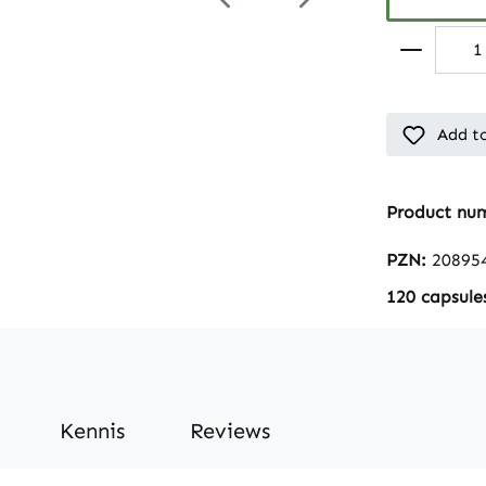
Add to
Product nu
PZN:
20895
120 capsule
Kennis
Reviews