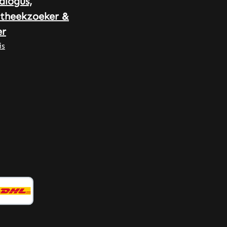
alogus,
Germany • 100% vegan •
theekzoeker &
Hoogwaardige
r
voedingssupplementen
geproduceerd in Duitsland •
is
Geproduceerd volgens HACCP-
kwaliteits- en hygiënenormen •
Zonder toevoegingen en
kleurstoffen Let op: Als fabrikant
en distributeur van
voedingssupplementen mogen wij
geen uitspraken doen over de
werking van voedingsstoffen.
Raadpleeg voor meer informatie
vakliteratuur of gespecialiseerde
websites voordat u een bestelling
plaatst.