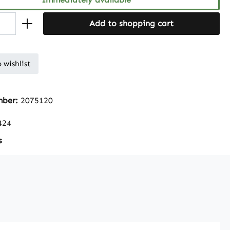
Add to shopping cart
 wishlist
mber:
2075120
424
s