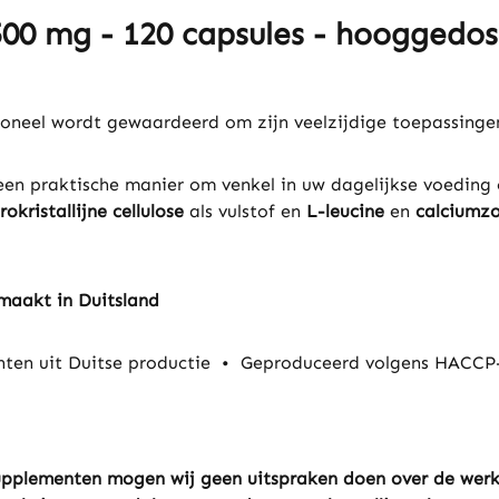
500 mg - 120 capsules - hooggedo
tioneel wordt gewaardeerd om zijn veelzijdige toepassinge
een praktische manier om venkel in uw dagelijkse voeding
rokristallijne cellulose
als vulstof en
L-leucine
en
calciumzo
maakt in Duitsland
en uit Duitse productie
•
Geproduceerd volgens HACCP-
ssupplementen mogen wij geen uitspraken doen over de wer