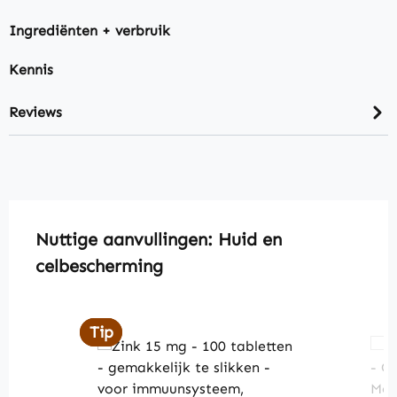
Ingrediënten + verbruik
Kennis
Reviews
Skip product gallery
Nuttige aanvullingen: Huid en
celbescherming
Tip
Tip