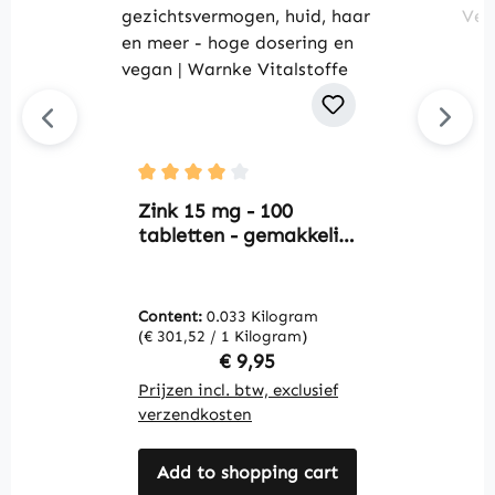
Average rating of 4 out of 5 stars
Av
Zink 15 mg - 100
M
tabletten - gemakkelijk
c
te slikken - voor
i
immuunsysteem,
M
gezichtsvermogen,
-
Content:
0.033 Kilogram
C
huid, haar en meer -
V
(€ 301,52 / 1 Kilogram)
(€
hoge dosering en
Regular price:
€ 9,95
vegan | Warnke
Prijzen incl. btw, exclusief
Pr
Vitalstoffe
verzendkosten
v
Add to shopping cart