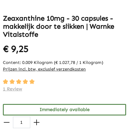
Zeaxanthine 10mg - 30 capsules -
makkelijk door te slikken | Warnke
Vitalstoffe
€ 9,25
Content:
0.009 Kilogram
(€ 1.027,78 / 1 Kilogram)
Prijzen incl. btw, exclusief verzendkosten
Average rating of 5 out of 5 stars
1 Review
Immediately available