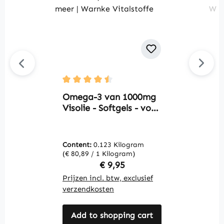
N
Average rating of 4.5 out of 5 stars
C
Omega-3 van 1000mg
s
Visolie - Softgels - voor
p
hartfunctie, bloeddruk
W
en meer | Warnke
Vitalstoffe
Content:
0.123 Kilogram
C
(€ 80,89 / 1 Kilogram)
(€
Regular price:
€ 9,95
Prijzen incl. btw, exclusief
Pr
verzendkosten
v
Add to shopping cart