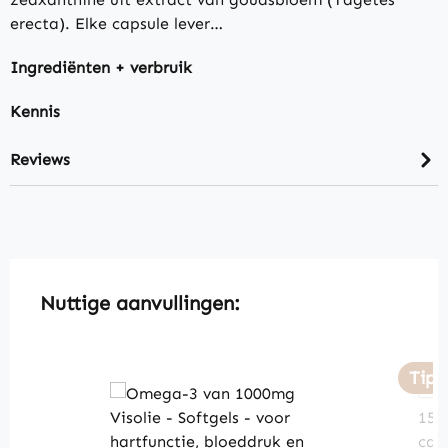
erecta). Elke capsule lever…
Ingrediënten + verbruik
Kennis
Reviews
Skip product gallery
Nuttige aanvullingen:
Tip