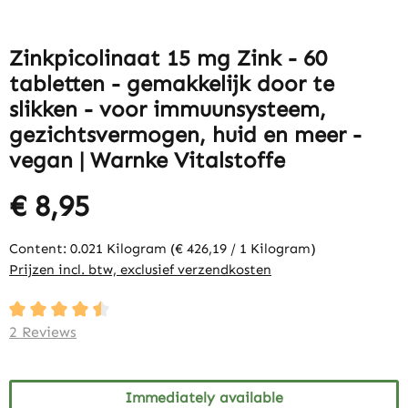
Zinkpicolinaat 15 mg Zink - 60
tabletten - gemakkelijk door te
slikken - voor immuunsysteem,
gezichtsvermogen, huid en meer -
vegan | Warnke Vitalstoffe
€ 8,95
Content:
0.021 Kilogram
(€ 426,19 / 1 Kilogram)
Prijzen incl. btw, exclusief verzendkosten
Average rating of 4.5 out of 5 stars
2 Reviews
Immediately available