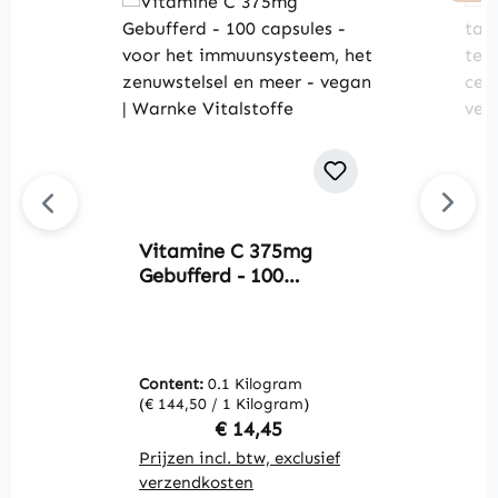
Vitamine C 375mg
Av
Gebufferd - 100
S
capsules - voor het
t
immuunsysteem, het
d
zenuwstelsel en meer -
sc
vegan | Warnke
c
Content:
0.1 Kilogram
C
Vitalstoffe
m
(€ 144,50 / 1 Kilogram)
(€
V
Regular price:
€ 14,45
Prijzen incl. btw, exclusief
Pr
verzendkosten
v