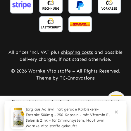
All prices incl. VAT plus
shipping costs
and possible
delivery charges, if not stated otherwise.
© 2026 Warnke Vitalstoffe – All Rights Reserved.
Theme by
TC-Innovations
Deze website maakt gebruik van cookies om de best
mogelijke ervaring te bieden
Meer informatie ...
Configureren
Alleen technisch noodzakelijke
Alle cookies accepteren