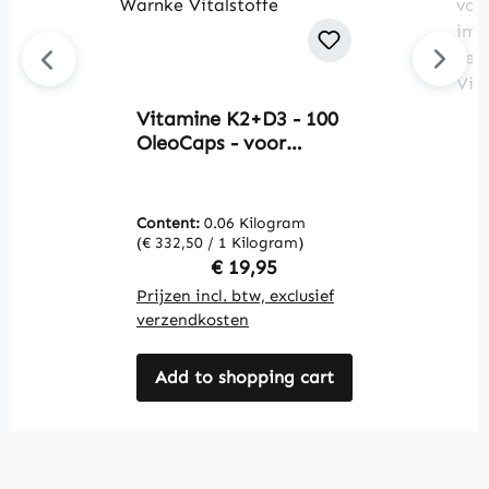
Vitamine K2+D3 - 100
G
OleoCaps - voor
-
botten, tanden, spieren
t
en meer - meer dan
d
100% van de dagelijkse
d
Content:
0.06 Kilogram
C
referentiewaarde |
d
(€ 332,50 / 1 Kilogram)
(€
Warnke Vitalstoffe
g
Regular price:
€ 19,95
c
Prijzen incl. btw, exclusief
Pr
i
verzendkosten
v
m
W
Add to shopping cart