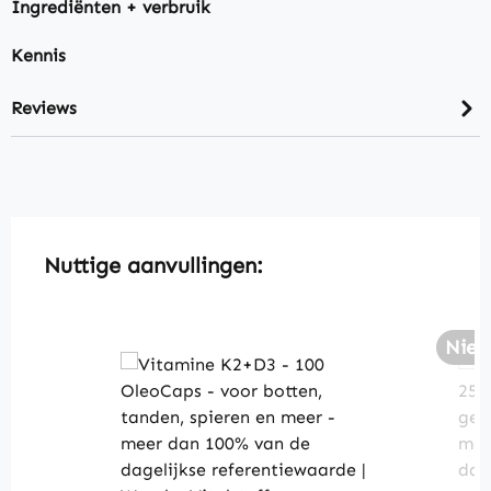
Ingrediënten + verbruik
Kennis
Reviews
Skip product gallery
Nuttige aanvullingen:
Nieu