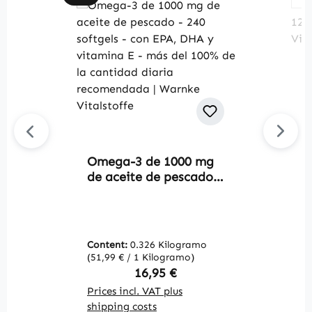
Omega-3 de 1000 mg
Av
de aceite de pescado -
A
240 softgels - con EPA,
7
DHA y vitamina E -
W
más del 100% de la
cantidad diaria
Content:
0.326 Kilogramo
C
recomendada | Warnke
(51,99 € / 1 Kilogramo)
(2
Vitalstoffe
Regular price:
16,95 €
Prices incl. VAT plus
Pr
shipping costs
sh