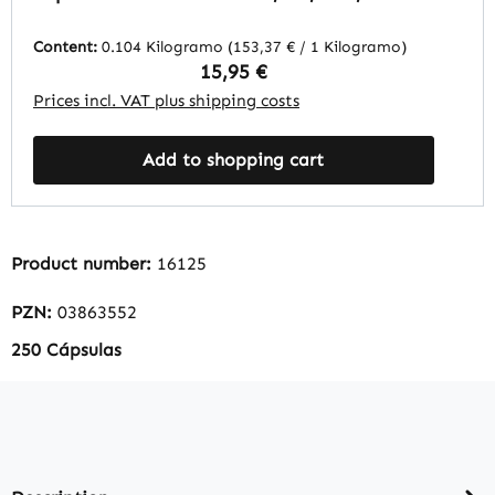
más - para el sistema inmunológico,
energía y más | Warnke Vitalstoffe
Content:
0.104 Kilogramo
(153,37 € / 1 Kilogramo)
Regular price:
15,95 €
Prices incl. VAT plus shipping costs
Add to shopping cart
Product number:
16125
PZN:
03863552
250 Cápsulas