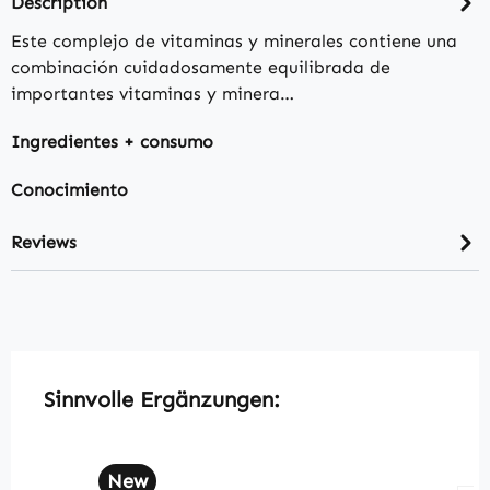
Description
Este complejo de vitaminas y minerales contiene una
combinación cuidadosamente equilibrada de
importantes vitaminas y minera…
Ingredientes + consumo
Conocimiento
Reviews
Skip product gallery
Sinnvolle Ergänzungen:
New