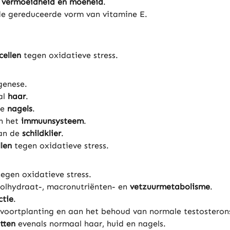
 vermoeidheid en moeheid
.
de gereduceerde vorm van vitamine E.
cellen
tegen oxidatieve stress.
genese.
al
haar
.
le
nagels
.
an het
immuunsysteem
.
van de
schildklier
.
len
tegen oxidatieve stress.
egen oxidatieve stress.
oolhydraat-, macronutriënten- en
vetzuurmetabolisme
.
ctie
.
voortplanting en aan het behoud van normale testosterons
tten
evenals normaal haar, huid en nagels.