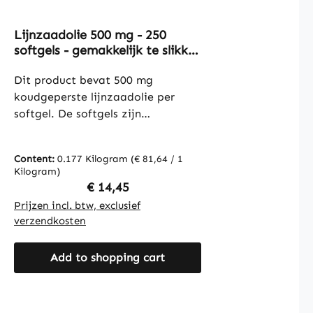
Lijnzaadolie 500 mg - 250
softgels - gemakkelijk te slikken
- met vitamine E - voor
celbescherming | Warnke
Dit product bevat 500 mg
Vitalstoffe
koudgeperste lijnzaadolie per
softgel. De softgels zijn
samengesteld met een
capsuleomhulsel van gelatine
Content:
0.177 Kilogram
(€ 81,64 / 1
(varken) en glycerine als
Kilogram)
bevochtigingsmiddel. D-alfa-
Regular price:
€ 14,45
tocoferol (vitamine E) wordt
Prijzen incl. btw, exclusief
toegevoegd als antioxidant om de
verzendkosten
versheid van de lijnzaadolie te
behouden. Met 250 softgels per
Add to shopping cart
verpakking biedt dit product een
langdurige voorraad en een
praktische manier om lijnzaadolie