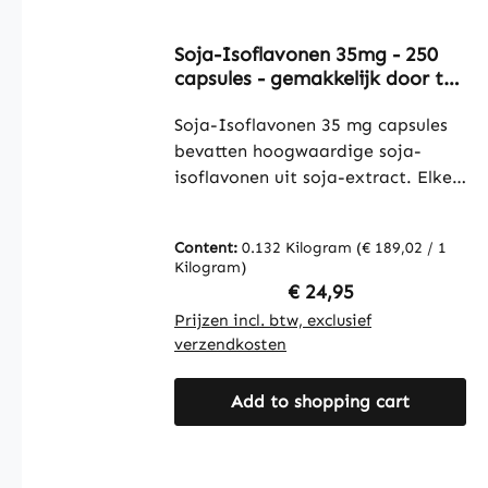
Soja-Isoflavonen 35mg - 250
capsules - gemakkelijk door te
slikken - zonder genetische
modificatie - met vitamine E -
Soja-Isoflavonen 35 mg capsules
voor celbescherming - vegan |
bevatten hoogwaardige soja-
Warnke Vitalstoffe
isoflavonen uit soja-extract. Elke
capsule levert 35 mg soja-
isoflavonen. De formule bevat
Content:
0.132 Kilogram
(€ 189,02 / 1
daarnaast vitamine E en
Kilogram)
tocotriënolen. De plantaardige
Regular price:
€ 24,95
capsulehuls bestaat uit
Prijzen incl. btw, exclusief
hydroxypropylmethylcellulose. De
verzendkosten
verpakking bevat 250 capsules en
is geschikt voor regelmatig
Add to shopping cart
gebruik. De formule wordt
aangevuld met soja-eiwitisolaat,
sojalecithine en L-leucine. De