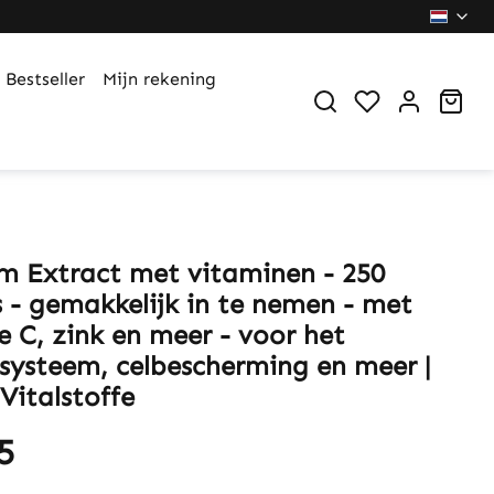
Bestseller
Mijn rekening
You have 0 wi
Sho
m Extract met vitaminen - 250
s - gemakkelijk in te nemen - met
e C, zink en meer - voor het
ysteem, celbescherming en meer |
Vitalstoffe
5