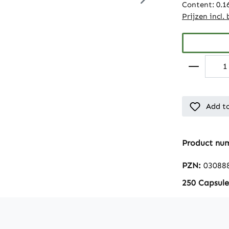
Content:
0.1
Prijzen incl.
Add to
Product nu
PZN:
03088
250 Capsule