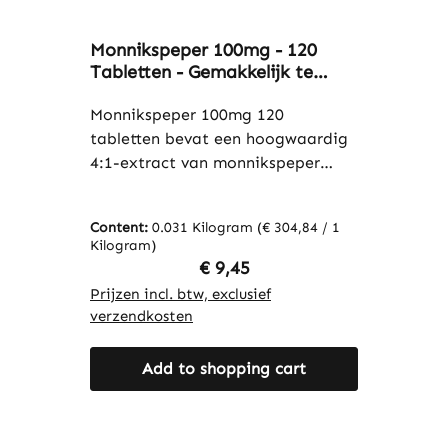
Monnikspeper 100mg - 120
Tabletten - Gemakkelijk te
slikken - met Zink - voor het
immuunsysteem, de huid, de
Monnikspeper 100mg 120
botten en meer | Warnke
tabletten bevat een hoogwaardig
Vitalstoffe
4:1-extract van monnikspeper
(Vitex agnus-castus). Deze plant
is al eeuwenlang bekend en wordt
Content:
0.031 Kilogram
(€ 304,84 / 1
traditioneel op uiteenlopende
Kilogram)
manieren gebruikt. Met 120
Regular price:
€ 9,45
tabletten per verpakking is het
Prijzen incl. btw, exclusief
product eenvoudig te doseren. De
verzendkosten
formule is bovendien verrijkt met
zink uit zinkcitraat.
Add to shopping cart
Microkristallijne cellulose wordt
gebruikt als vulstof en zorgt voor
een stabiele tabletvorm. Warnke