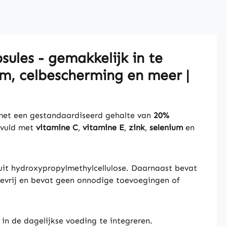
ules - gemakkelijk in te
m, celbescherming en meer |
et een gestandaardiseerd gehalte van
20%
evuld met
vitamine C
,
vitamine E
,
zink
,
selenium
en
 uit hydroxypropylmethylcellulose. Daarnaast bevat
ctosevrij en bevat geen onnodige toevoegingen of
n de dagelijkse voeding te integreren.