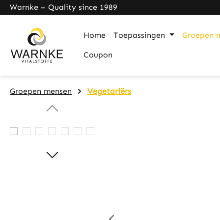
Warnke – Quality since 1989
search
Skip to main navigation
Home
Toepassingen
Groepen 
Coupon
Groepen mensen
Vegetariërs
Skip image gallery