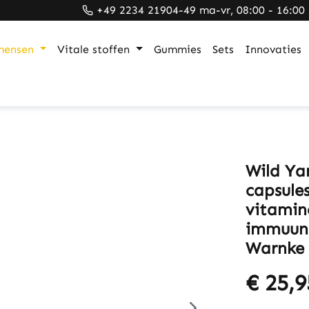
+49 2234 21904-49 ma-vr, 08:00 - 16:00
mensen
Vitale stoffen
Gummies
Sets
Innovaties
Wild Ya
capsule
vitamin
immuuns
Warnke 
€ 25,9