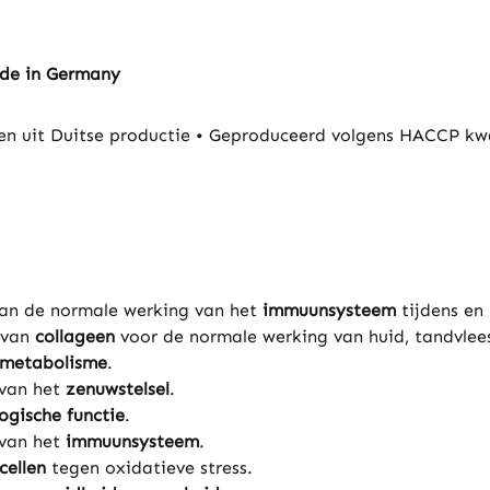
ade in Germany
 uit Duitse productie • Geproduceerd volgens HACCP kwa
van de normale werking van het
immuunsysteem
tijdens en 
 van
collageen
voor de normale werking van huid, tandvlee
emetabolisme
.
 van het
zenuwstelsel
.
ogische functie
.
 van het
immuunsysteem
.
cellen
tegen oxidatieve stress.